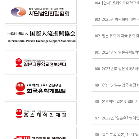
104
[안내] 홋카이도대학교
103
2026년 박람회에 대한
102
일본 유학이 미국 유학 
101
2024년도 일본유학&취
100
2023년도 일본유학&
99
<속보> 일본 입국 관광 
98
본격적인 일본 취업의 
97
2022년 “일본유학&취
96
일손 부족 일본, 14개 