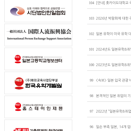
104
[안내] 홋카이도대학교
103
2026년 박람회에 대한
102
일본 유학이 미국 유학 
101
2024년도 일본유학&취
100
2023년도 일본유학&
99
<속보> 일본 입국 관광 
98
본격적인 일본 취업의 
97
2022년 “일본유학&취
96
일손 부족 일본, 14개 