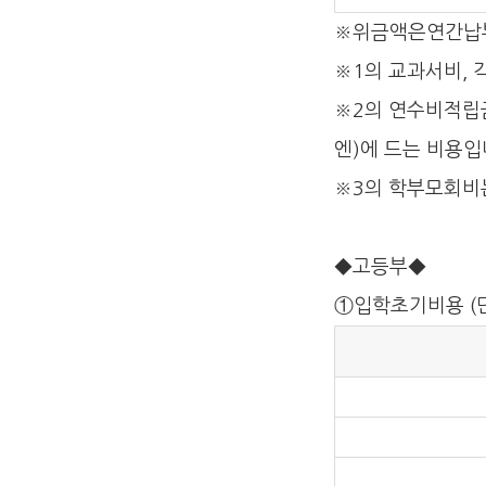
※위금액은연간납부
※1의 교과서비,
※2의 연수비적립금
엔)에 드는 비용입
※3의 학부모회비
◆고등부◆
①입학초기비용 (단