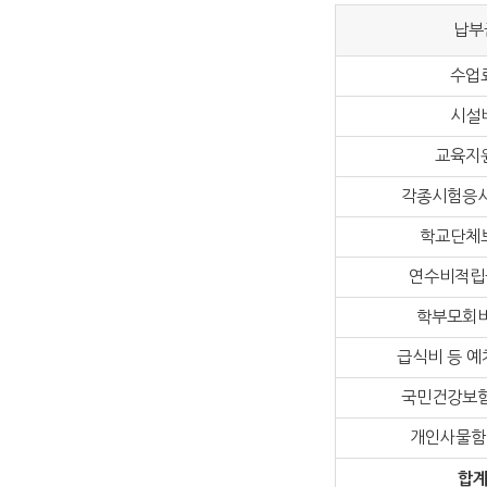
납부
수업
시설
교육지
각종시험응시
학교단체
연수비적립금
학부모회비
급식비 등 예
국민건강보험
개인사물함
합