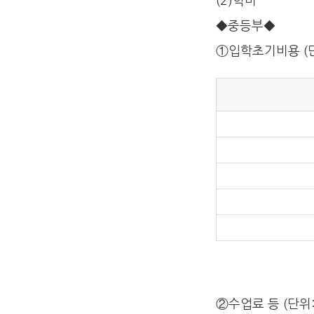
(2)학비
◆중등부◆
①입학초기비용 (단
②수업료 등 (단위: