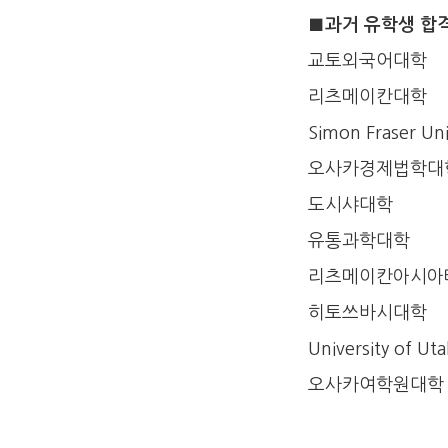
■과거 유학생 합
교토외국어대학
리츠메이칸대학
Simon Fraser Uni
오사카경제법학대
도시샤대학
유통과학대학
리츠메이칸아시아
히토쓰바시대학
University of Ut
오사카여학원대학