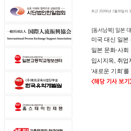
최근 20206년 1월30일
[동서남북] 일본 
미국 대신 일본
일본 문화·사회
입시지옥, 취업
'새로
<해당 기사 보기