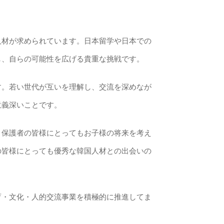
人材が求められています。日本留
学
や日本での
し、自らの可能性を
広
げる貴重な挑
戦
です。
す。若い世代が互いを理解し、交流を深めなが
意義深いことです。
、保護者の皆
様
にとってもお子
様
の
将来
を考え
の皆
様
にとっても優秀な韓
国
人材との出
会
いの
育
・
文化
・
人的交流事業を積極的に推進してま