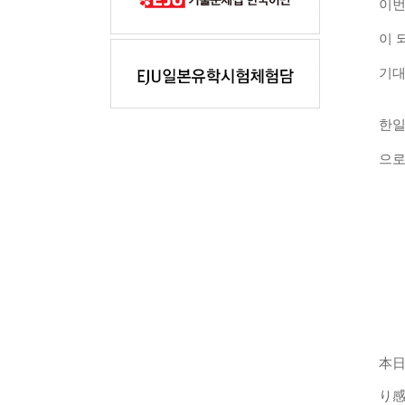
이번
이 
기
한일
으로
本
り