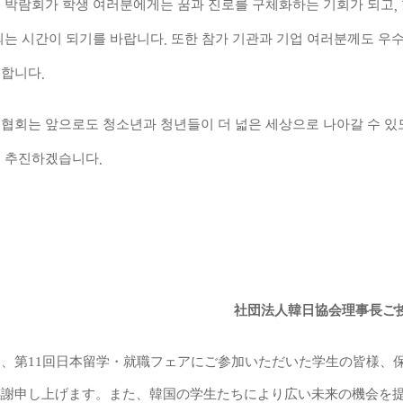
 박람회가 학생 여러분에게는 꿈과 진로를 구체화하는 기회가 되고
,
되는 시간이 되기를 바랍니다
또한 참가 기관과 기업 여러분께도 우
.
대합니다
.
협회는 앞으로도 청소년과 청년들이 더 넓은 세상으로 나아갈 수 있
 추진하겠습니다
.
社
団
法人韓日協
会理事長ご
日、第
11
回日本留
学・
就職フェアにご
参
加いただいた
学
生の皆
様
、
感謝申し上げます。また、韓
国
の
学
生たちにより
広
い未
来
の機
会
を