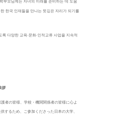
학부모님께는 자녀의 미래를 준비하는 데 도움
수한 한국 인재들을 만나는 뜻깊은 자리가 되기를
도록 다양한 교육
문화
인적교류 사업을 지속적
·
·
挨拶
保護者の皆
様
、
学
校
・
機
関関
係者の皆
様
に心よ
提供するため、ご
参
加くださった日本の大
学
、