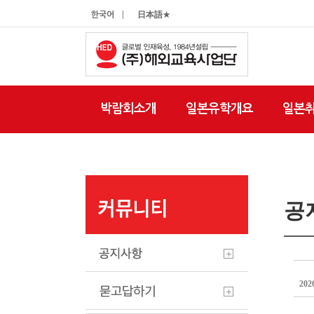
|
한국어
日本語★
박람회소개
일본유학개요
일본
공
20