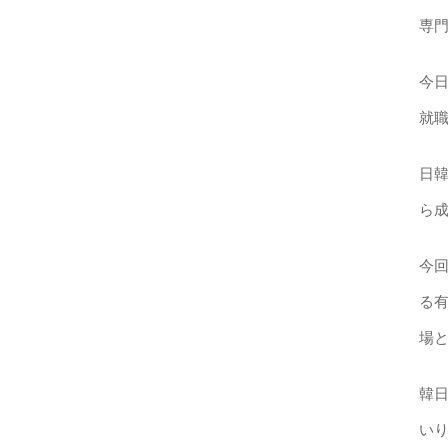
専
今
就
日
ら
今
る
場
韓
い