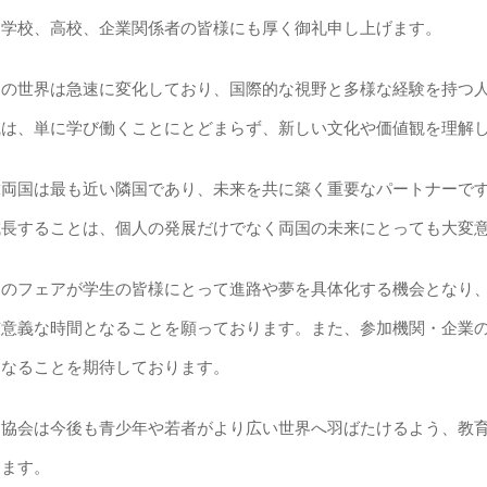
門
学
校、高校、企業
関
係者の皆
様
にも厚く御
礼
申し上げます。
日の世界は急速に
変
化しており、
国
際的な視野と多
様
な
経
験
を持つ
職は、
単
に
学
び
働
くことにとどまらず、新しい文化や
価
値
観
を理解
韓
両国
は最も近い隣
国
であり、未
来
を共に築く重要なパ
ー
トナ
ー
で
成長することは、個人の
発
展だけでなく
両国
の未
来
にとっても大
変
回のフェアが
学
生の皆
様
にとって進路や夢を具体化する機
会
となり
有意義な時間となることを願っております。また、
参
加機
関・
企業
となることを期待しております。
日協
会
は今後も
青
少年や若者がより
広
い世界へ羽ばたけるよう、
教
ります。