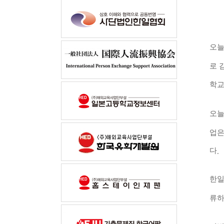
오늘
로 
학교
오늘
업은
다
.
한일
류하