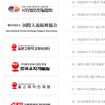
24
(취업보도기사)좋은 학생
23
(취업보도기사)한국 대학
22
(취업보도기사) '일손 부
21
(취업보도기사) 일손 모자
20
(취업보도기사)건설업 회
19
[ 중앙시평 ] 이젠 애들
18
[보도자료] 4월 30일 
17
{보도기사} 연합뉴스는 
16
2018박람회 참가 및 이